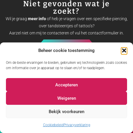
Niet gevonden wat je
zoekt?
Wil je graag
meer info
of heb je vragen over een specifieke piercing,
over tandsteentjes of tattoo’s?
Aarzel niet om mij te contacteren of vul het contactformulier in.
Contactformulier
Beheer cookie toestemming
Om de beste ervaringen te bieden, gebruiken wij technologieën zoals cookies
om informatie over je apparaat op te slaan en/of te raadplegen.
Accepteren
Kiki’s
Weigeren
Hoefsmidstraat 56
1840 Malderen
Bekijk voorkeuren
BE 0847.013.601
info@kikis.be
Cookiebeleid
Privacyverklaring